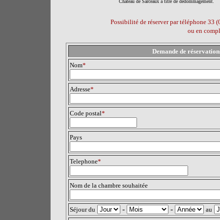
Château de Sarceaux à titre de dédommagement.
Possibilité de réserver par téléphone 33 
ou en complé
Demande de réservation
Nom
*
Adresse
*
Code postal
*
Pays
Telephone
*
Nom de la chambre souhaitée
-
-
Séjour du
au