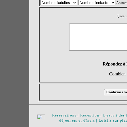
Anima
Questi
Répondez à l
Combien f
Réservations
|
Réception
|
L'esprit des
déjeuners et dîners
|
Loisirs sur pla